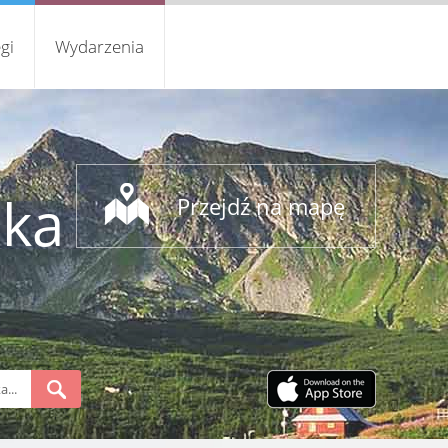
gi
Wydarzenia
ska
Przejdź na mapę
S