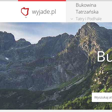
Bukowina
wyjade.pl
Tatrzańska
Tatry i Podhale
Bu