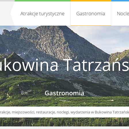
Atrakcje turystyczne
Gastronomia
Nocle
kowina Tatrzań
Gastronomia