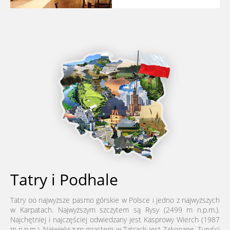
Tatry i Podhale
Tatry oo najwyższe pasmo górskie w Polsce i jedno z najwyższych
w Karpatach. Najwyższym szczytem są Rysy (2499 m n.p.m.).
Najchętniej i najczęściej odwiedzany jest Kasprowy Wierch (1987
m n.p.m.). Największym miastem w Tatrach jest Zakopane. Turyści