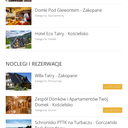
Domki Pod Giewontem - Zakopane
Kategoria: Apartamenty
Hotel Eco Tatry - Kościelisko
Kategoria: Hotele
NOCLEGI I REZERWACJE
Willa Tatry - Zakopane
Kategoria: Pensjonaty
od
45
PLN
Zespół Domków i Apartamentów Twój
Domek - Kościelisko
od
40
PLN
Kategoria: Domki
Schronisko PTTK na Turbaczu - Gorczański