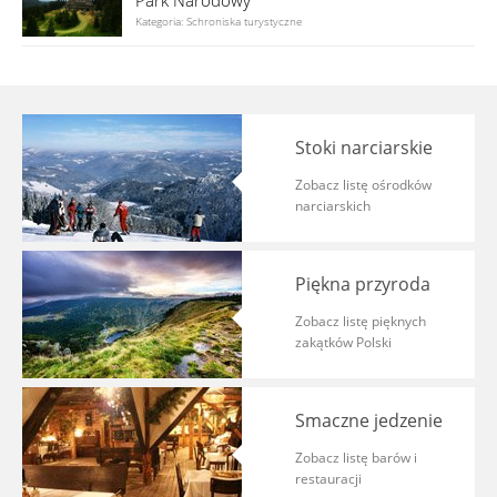
Park Narodowy
Kategoria: Schroniska turystyczne
Stoki narciarskie
Zobacz listę ośrodków
narciarskich
Piękna przyroda
Zobacz listę pięknych
zakątków Polski
Smaczne jedzenie
Zobacz listę barów i
restauracji