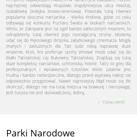
najchętniej odwiedzają Krupówki (najsłynniejsza ulica miasta),
Gubałówkę (kolejka linowo-terenowa). Powstała tutaj również
popularna skocznia narciarska – Wielka Krokiew, gdzie co roku
odbywają się konkursy Pucharu Świata w skokach narciarskich.
Mimo, że Zakopane jest na ogół bardzo zatłoczonym miastem, to
odnajdziemy tutaj również jego nostalgiczną stronę. Możemy
udać się do Pęksowego Brzyska, zabytkowego cmentarza. Mogiły
znanych i zasłużonych dla Tatr ludzi robią naprawdę duże
wrażenie. Ktoś, kto preferuje sporty zimowe może udać się do
Białki Tatrzańskiej czy Bukowiny Tatrzańskiej. Znajdują się tutaj
duże kompleksy narciarskie, schroniska, hotele. Tatry to góry dla
profesjonalnych i wprawionych turystów. Wiele szlaków jest
trudna i bardzo niebezpieczna, dlatego przed wyprawą należy się
odpowiednio przygotować. Nawet najmniejszy błąd może się źle
skończyć, dlatego nie ma tutaj miejsca na brawurę i nierozwagę.
Jeśli turysta nie jest doświadczony, dobrą...
Czytaj całość
Parki Narodowe