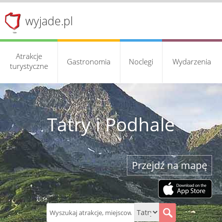
wyjade.pl
Atrakcje
Gastronomia
Noclegi
Wydarzenia
turystyczne
Tatry i Podhale
Przejdź na mapę
S