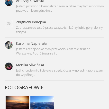
Andrzej Śliwiński
Jestem przewodnikiem tatrzańskim, a także międzynarodowym
przewodnikiem górskim...
Zbigniew Konopka
Zapraszam do współpracy wszystkich którzy lubią góry, doliny,
zabytki,...
Karolina Napierała
Jestem licencjonowanym przewodnikiem miejskim po
Warszawie. Podróżowanie i...
Monika Śliwińska
Jeśli chcecie miło i ciekawie spędzić czas w górach - zapraszam
do wspólnej...
FOTOGRAFOWIE