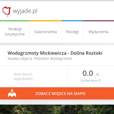
wyjade.pl
Atrakcje
Gastronomia
Noclegi
Wydarzenia
turystyczne
Wodogrzmoty Mickiewicza
-
Dolina Roztoki
Nazwa zdjęcia: Pośredni Wodogrzmot
0.0
Brak danych
/5
pogodowych
Liczba ocen:
0
ZOBACZ MIEJSCE NA MAPIE