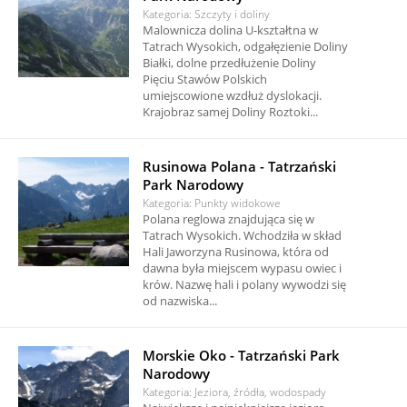
Kategoria: Szczyty i doliny
Malownicza dolina U-kształtna w
Tatrach Wysokich, odgałęzienie Doliny
Białki, dolne przedłużenie Doliny
Pięciu Stawów Polskich
umiejscowione wzdłuż dyslokacji.
Krajobraz samej Doliny Roztoki...
Rusinowa Polana - Tatrzański
Park Narodowy
Kategoria: Punkty widokowe
Polana reglowa znajdująca się w
Tatrach Wysokich. Wchodziła w skład
Hali Jaworzyna Rusinowa, która od
dawna była miejscem wypasu owiec i
krów. Nazwę hali i polany wywodzi się
od nazwiska...
Morskie Oko - Tatrzański Park
Narodowy
Kategoria: Jeziora, źródła, wodospady