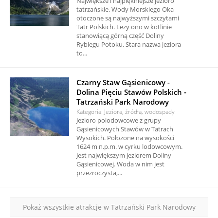
Największe i najpiękniejsze jezioro
tatrzańskie. Wody Morskiego Oka
otoczone są najwyższymi szczytami
Tatr Polskich. Leży ono w kotlinie
stanowiącą górną część Doliny
Rybiegu Potoku. Stara nazwa jeziora
to...
Czarny Staw Gąsienicowy -
Dolina Pięciu Stawów Polskich -
Tatrzański Park Narodowy
Kategoria: Jeziora, źródła, wodospady
Jezioro polodowcowe z grupy
Gąsienicowych Stawów w Tatrach
Wysokich. Położone na wysokości
1624 m n.p.m. w cyrku lodowcowym.
Jest największym jeziorem Doliny
Gąsienicowej. Woda w nim jest
przezroczysta,...
Pokaż wszystkie atrakcje w Tatrzański Park Narodowy