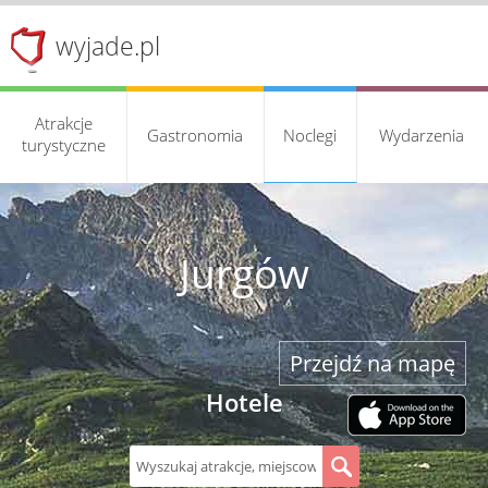
wyjade.pl
Atrakcje
Gastronomia
Noclegi
Wydarzenia
turystyczne
Jurgów
Przejdź na mapę
Hotele
S