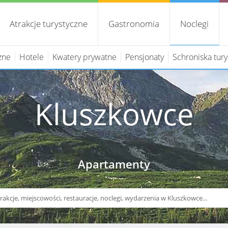
Atrakcje turystyczne
Gastronomia
Noclegi
zne
Hotele
Kwatery prywatne
Pensjonaty
Schroniska tur
Kluszkowce
Apartamenty