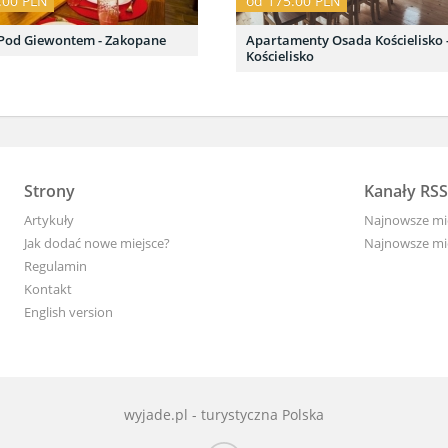
.00 PLN
od 175.00 PLN
Pod Giewontem - Zakopane
Apartamenty Osada Kościelisko 
Kościelisko
Strony
Kanały RSS
Artykuły
Najnowsze mi
Jak dodać nowe miejsce?
Najnowsze mie
Regulamin
Kontakt
English version
wyjade.pl - turystyczna Polska