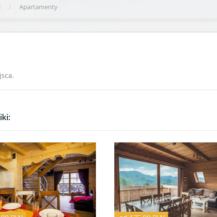
i
Apartamenty
jsca.
ki: