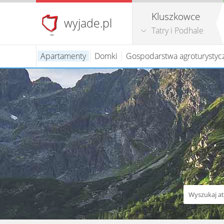
Kluszkowce
wyjade.pl
Tatry i Podhale
Apartamenty
Domki
Gospodarstwa agroturystyc