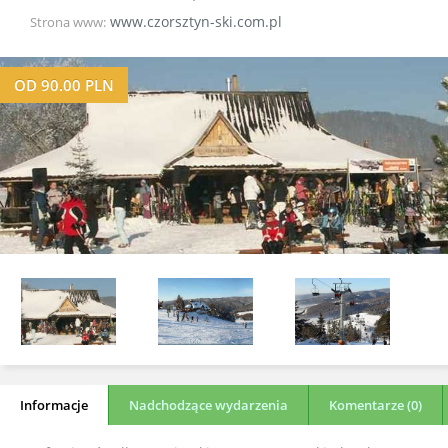
www.czorsztyn-ski.com.pl
Strona www:
OD
90.00
PLN
Informacje
Nadchodzące wydarzenia
Komentarze (0)