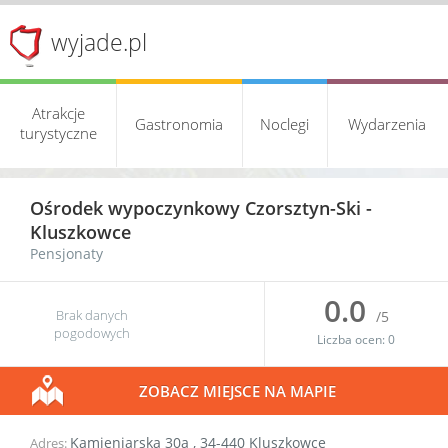
wyjade.pl
Atrakcje
Gastronomia
Noclegi
Wydarzenia
turystyczne
Ośrodek wypoczynkowy Czorsztyn-Ski -
Kluszkowce
Pensjonaty
0.0
Brak danych
/5
pogodowych
Liczba ocen:
0
ZOBACZ MIEJSCE NA MAPIE
Kamieniarska 30a
,
34-440
Kluszkowce
Adres: