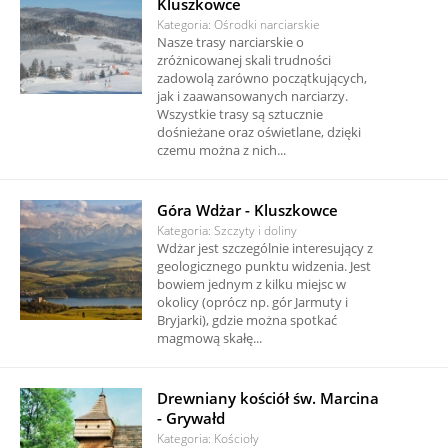
Kluszkowce
Kategoria: Ośrodki narciarskie
Nasze trasy narciarskie o
zróżnicowanej skali trudności
zadowolą zarówno początkujących,
jak i zaawansowanych narciarzy.
Wszystkie trasy są sztucznie
dośnieżane oraz oświetlane, dzięki
czemu można z nich...
Góra Wdżar - Kluszkowce
Kategoria: Szczyty i doliny
Wdżar jest szczególnie interesujący z
geologicznego punktu widzenia. Jest
bowiem jednym z kilku miejsc w
okolicy (oprócz np. gór Jarmuty i
Bryjarki), gdzie można spotkać
magmową skałę...
Drewniany kościół św. Marcina
- Grywałd
Kategoria: Kościoły