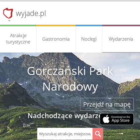
wyjade.pl
Atrakcje
Gastronomia
Noclegi
Wydarzenia
turystyczne
Gorczański Park
Narodowy
Przejdź na mapę
Nadchodzące wydarzenia
S