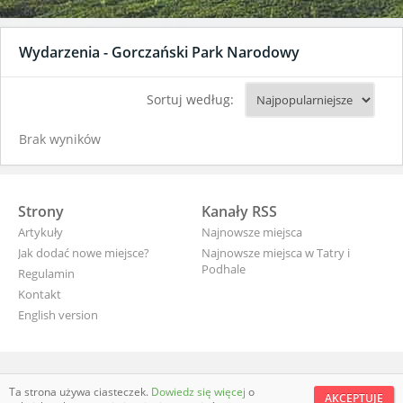
Wydarzenia - Gorczański Park Narodowy
Sortuj według:
Brak wyników
Strony
Kanały RSS
Artykuły
Najnowsze miejsca
Jak dodać nowe miejsce?
Najnowsze miejsca w Tatry i
Podhale
Regulamin
Kontakt
English version
wyjade.pl - turystyczna Polska
Ta strona używa ciasteczek.
Dowiedz się więcej
o
AKCEPTUJĘ