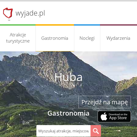
wyjade.pl
Atrakcje
Gastronomia
Noclegi
Wydarzenia
turystyczne
Huba
Przejdź na mapę
Gastronomia
S