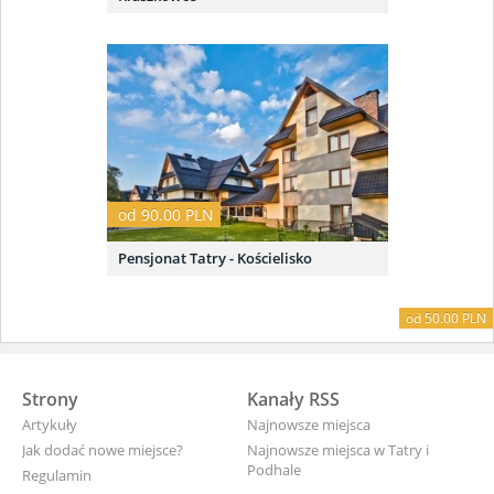
od 90.00 PLN
Pensjonat Tatry - Kościelisko
od 60.00 PLN
od 50.00 PLN
Strony
Kanały RSS
Artykuły
Najnowsze miejsca
Jak dodać nowe miejsce?
Najnowsze miejsca w Tatry i
Podhale
Regulamin