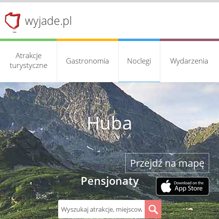
wyjade.pl
Atrakcje
Gastronomia
Noclegi
Wydarzenia
turystyczne
Huba
Przejdź na mapę
Pensjonaty
S