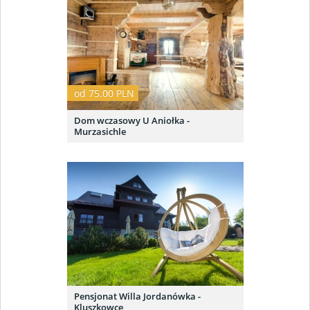
od 75.00 PLN
Dom wczasowy U Aniołka -
Murzasichle
Pensjonat Willa Jordanówka -
Kluszkowce