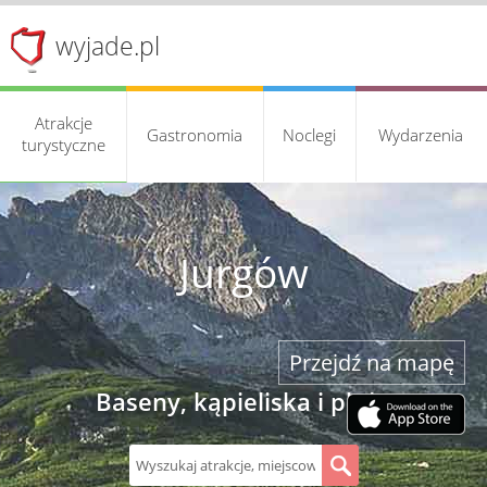
wyjade.pl
Atrakcje
Gastronomia
Noclegi
Wydarzenia
turystyczne
Jurgów
Przejdź na mapę
Baseny, kąpieliska i plaże
S