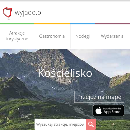
wyjade.pl
Atrakcje
Gastronomia
Noclegi
Wydarzenia
turystyczne
Kościelisko
Przejdź na mapę
S