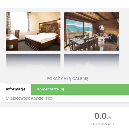
POKAŻ CAŁĄ GALERIĘ
Informacje
Komentarze (0)
Miejscowość Kościelisko
0.0
/5
Liczba ocen:
0