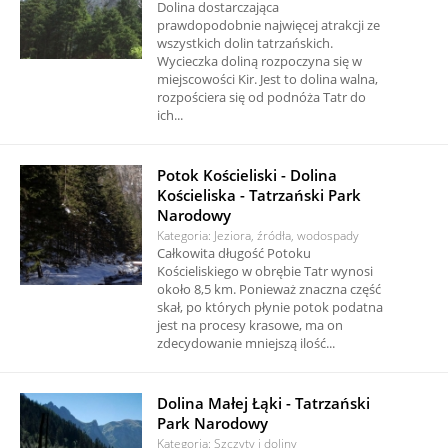
Dolina dostarczająca
prawdopodobnie najwięcej atrakcji ze
wszystkich dolin tatrzańskich.
Wycieczka doliną rozpoczyna się w
miejscowości Kir. Jest to dolina walna,
rozpościera się od podnóża Tatr do
ich...
Potok Kościeliski - Dolina
Kościeliska - Tatrzański Park
Narodowy
Kategoria: Jeziora, źródła, wodospady
Całkowita długość Potoku
Kościeliskiego w obrębie Tatr wynosi
około 8,5 km. Ponieważ znaczna część
skał, po których płynie potok podatna
jest na procesy krasowe, ma on
zdecydowanie mniejszą ilość...
Dolina Małej Łąki - Tatrzański
Park Narodowy
Kategoria: Szczyty i doliny