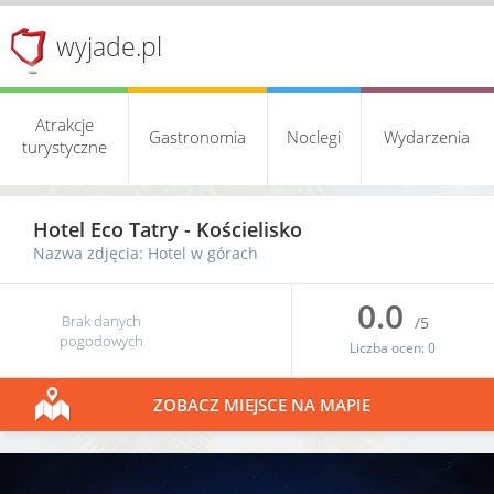
wyjade.pl
Atrakcje
Gastronomia
Noclegi
Wydarzenia
turystyczne
Hotel Eco Tatry
-
Kościelisko
Nazwa zdjęcia: Hotel w górach
0.0
Brak danych
/5
pogodowych
Liczba ocen:
0
ZOBACZ MIEJSCE NA MAPIE