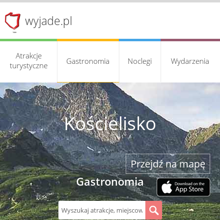
wyjade.pl
Atrakcje
Gastronomia
Noclegi
Wydarzenia
turystyczne
Kościelisko
Przejdź na mapę
Gastronomia
S