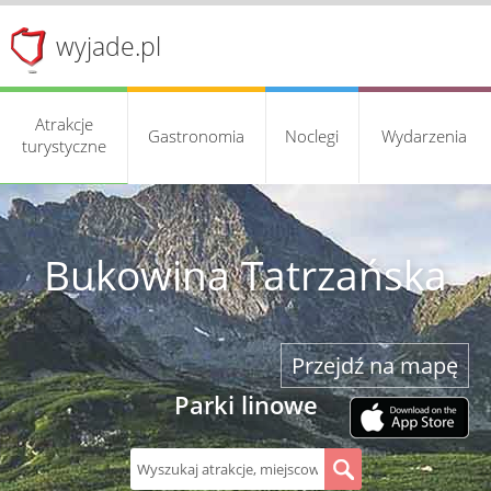
wyjade.pl
Atrakcje
Gastronomia
Noclegi
Wydarzenia
turystyczne
Bukowina Tatrzańska
Przejdź na mapę
Parki linowe
S