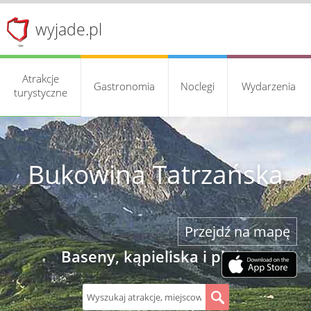
wyjade.pl
Atrakcje
Gastronomia
Noclegi
Wydarzenia
turystyczne
Bukowina Tatrzańska
Przejdź na mapę
Baseny, kąpieliska i plaże
S