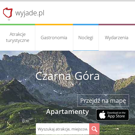
wyjade.pl
Atrakcje
Gastronomia
Noclegi
Wydarzenia
turystyczne
Czarna Góra
Przejdź na mapę
Apartamenty
S