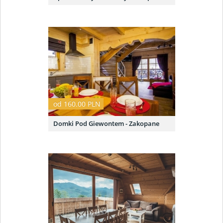
od 160.00 PLN
Domki Pod Giewontem - Zakopane