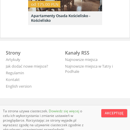
od 175.00 PLN
Apartamenty Osada Kościelisko -
Kościelisko
Strony
Kanały RSS
Artykuły
Najnowsze miejsca
Jak dodać nowe miejsce?
Najnowsze miejsca w Tatry i
Podhale
Regulamin
Kontakt
English version
wyjade.pl - turystyczna Polska
Ta strona używa ciasteczek.
Dowiedz się więcej
o
AKCEPTUJĘ
celu ich wykorzystania i zmianie ustawień w
przeglądarce. Korzystając ze strony wyjade.pl
wyrażasz zgodę na używanie ciasteczek zgodnie z
aktualnymi ustawieniami przeglądarki.