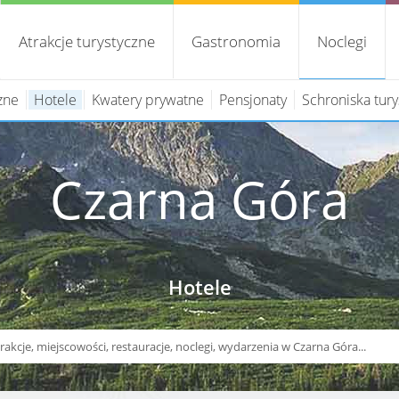
Atrakcje turystyczne
Gastronomia
Noclegi
zne
Hotele
Kwatery prywatne
Pensjonaty
Schroniska tur
Czarna Góra
Hotele