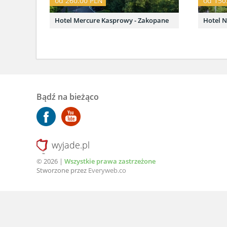
od 260.00 PLN
od 150
Hotel Mercure Kasprowy - Zakopane
Hotel 
Bądź na bieżąco
wyjade.pl
© 2026 |
Wszystkie prawa zastrzeżone
Stworzone przez
Everyweb.co