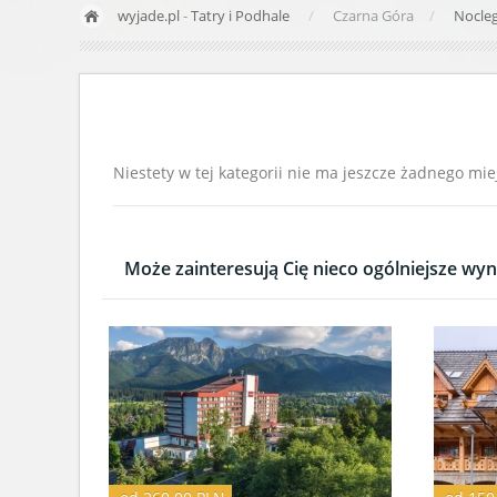
wyjade.pl
-
Tatry i Podhale
Czarna Góra
Nocle
Niestety w tej kategorii nie ma jeszcze żadnego mie
Może zainteresują Cię nieco ogólniejsze wyni