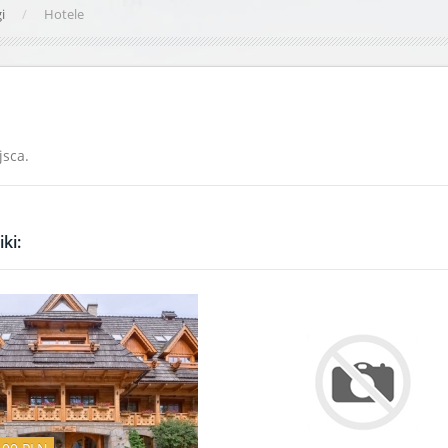
gi
Hotele
jsca.
ki: