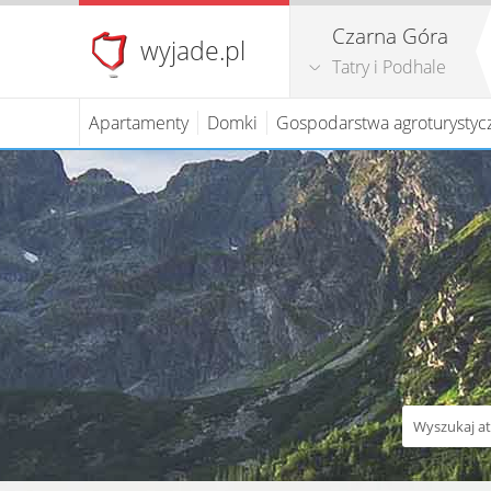
Czarna Góra
wyjade.pl
Tatry i Podhale
Apartamenty
Domki
Gospodarstwa agroturystyc