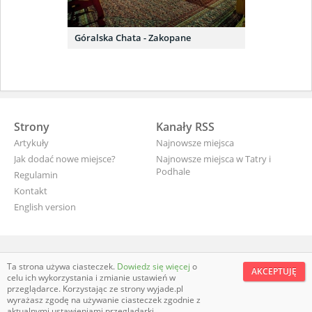
Góralska Chata - Zakopane
Strony
Kanały RSS
Artykuły
Najnowsze miejsca
Jak dodać nowe miejsce?
Najnowsze miejsca w Tatry i
Podhale
Regulamin
Kontakt
English version
wyjade.pl - turystyczna Polska
Ta strona używa ciasteczek.
Dowiedz się więcej
o
AKCEPTUJĘ
celu ich wykorzystania i zmianie ustawień w
przeglądarce. Korzystając ze strony wyjade.pl
wyrażasz zgodę na używanie ciasteczek zgodnie z
aktualnymi ustawieniami przeglądarki.