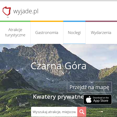
wyjade.pl
Atrakcje
Gastronomia
Noclegi
Wydarzenia
turystyczne
Czarna Góra
Przejdź na mapę
Kwatery prywatne
S