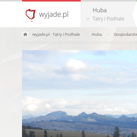
Huba
wyjade.pl
Tatry i Podhale
wyjade.pl
-
Tatry i Podhale
Huba
Gospodarstw