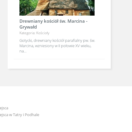
Drewniany kościół św. Marcina -
Grywałd
Kategoria: Kościoły
Gotycki, drewniany kościół parafialny pw. św.
Marcina, wzniesiony w II połowie XV wieku,
na...
ejsca
jsca w Tatry i Podhale