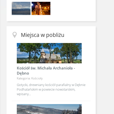
Miejsca w pobliżu
Kościół św. Michała Archanioła -
Dębno
Kategoria: Kościoły
Gotycki, drewniany kościół parafialny w Dębnie
Podhalańskim w powiecie nowotarskim,
wpisany...