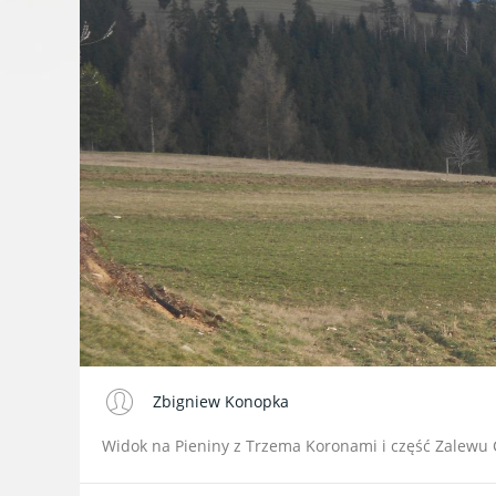
Zbigniew Konopka
Widok na Pieniny z Trzema Koronami i część Zalewu 