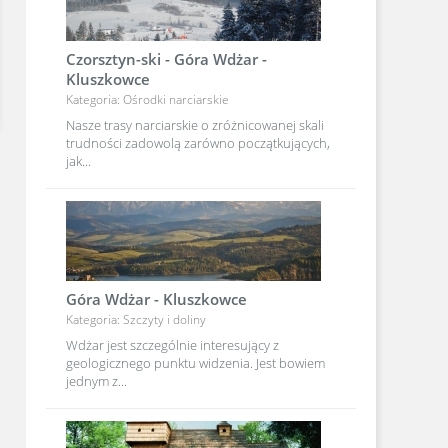
Czorsztyn-ski - Góra Wdżar -
Kluszkowce
Kategoria: Ośrodki narciarskie
Nasze trasy narciarskie o zróżnicowanej skali
trudności zadowolą zarówno początkujących,
jak...
Góra Wdżar - Kluszkowce
Kategoria: Szczyty i doliny
Wdżar jest szczególnie interesujący z
geologicznego punktu widzenia. Jest bowiem
jednym z...