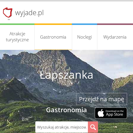
wyjade.pl
Atrakcje
Gastronomia
Noclegi
Wydarzenia
turystyczne
Łapszanka
Przejdź na mapę
Gastronomia
S