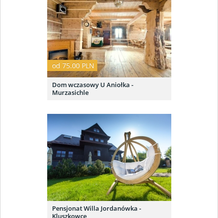
od 75.00 PLN
Dom wczasowy U Aniołka -
Murzasichle
Pensjonat Willa Jordanówka -
Kluszkowce