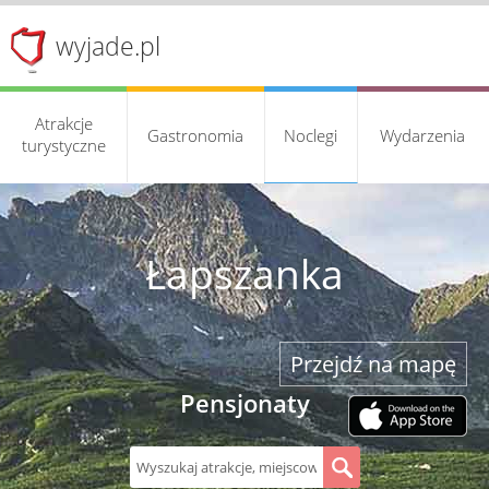
wyjade.pl
Atrakcje
Gastronomia
Noclegi
Wydarzenia
turystyczne
Łapszanka
Przejdź na mapę
Pensjonaty
S