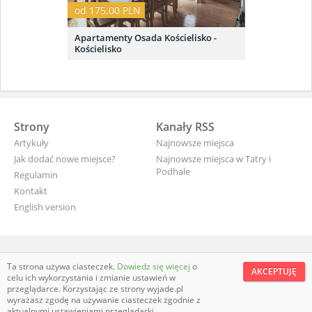
od 175.00 PLN
Apartamenty Osada Kościelisko -
Kościelisko
Strony
Kanały RSS
Artykuły
Najnowsze miejsca
Jak dodać nowe miejsce?
Najnowsze miejsca w Tatry i
Podhale
Regulamin
Kontakt
English version
wyjade.pl - turystyczna Polska
Ta strona używa ciasteczek.
Dowiedz się więcej
o
AKCEPTUJĘ
celu ich wykorzystania i zmianie ustawień w
przeglądarce. Korzystając ze strony wyjade.pl
wyrażasz zgodę na używanie ciasteczek zgodnie z
aktualnymi ustawieniami przeglądarki.