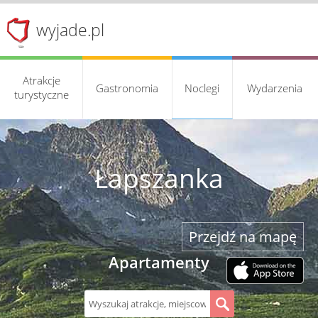
wyjade.pl
Atrakcje
Gastronomia
Noclegi
Wydarzenia
turystyczne
Łapszanka
Przejdź na mapę
Apartamenty
S