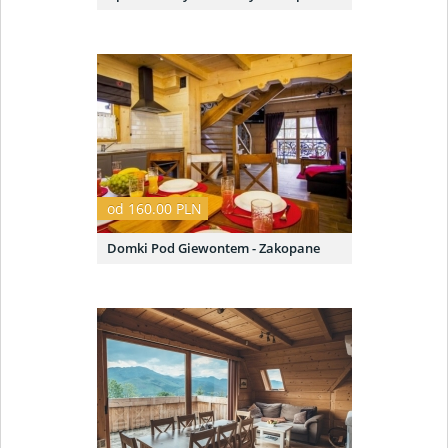
od 160.00 PLN
Domki Pod Giewontem - Zakopane