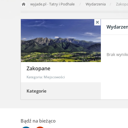
wyjade.pl
-
Tatry i Podhale
Wydarzenia
Zakop
Wydarzen
Brak wyni
Zakopane
Kategoria: Miejscowości
Kategorie
Bądź na bieżąco