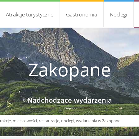
Atrakcje turystyczne
Gastronomia
Noclegi
Zakopane
Nadchodzące wydarzenia