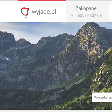
Zakopane
wyjade.pl
Tatry i Podhale