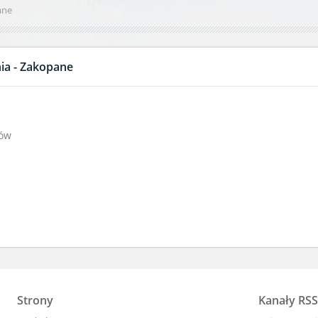
ane
ia - Zakopane
ków
Strony
Kanały RSS