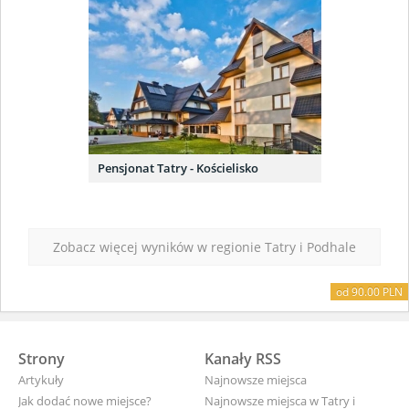
Pensjonat Tatry - Kościelisko
Zobacz więcej wyników w regionie Tatry i Podhale
od 40.00 PLN
od 70.00 PLN
od 55.00 PLN
od 90.00 PLN
Strony
Kanały RSS
Artykuły
Najnowsze miejsca
Jak dodać nowe miejsce?
Najnowsze miejsca w Tatry i