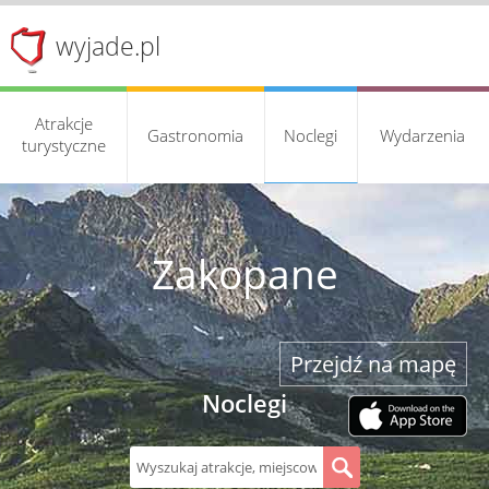
wyjade.pl
Atrakcje
Gastronomia
Noclegi
Wydarzenia
turystyczne
Zakopane
Przejdź na mapę
Noclegi
S