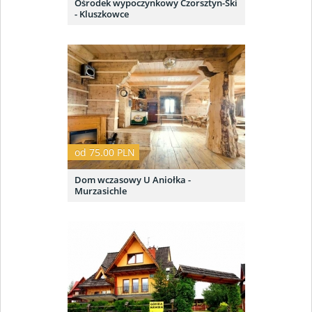
Ośrodek wypoczynkowy Czorsztyn-Ski
- Kluszkowce
od 75.00 PLN
Dom wczasowy U Aniołka -
Murzasichle