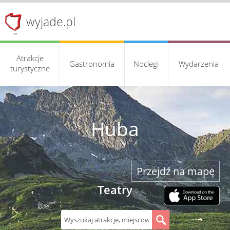
wyjade.pl
Atrakcje
Gastronomia
Noclegi
Wydarzenia
turystyczne
Huba
Przejdź na mapę
Teatry
S