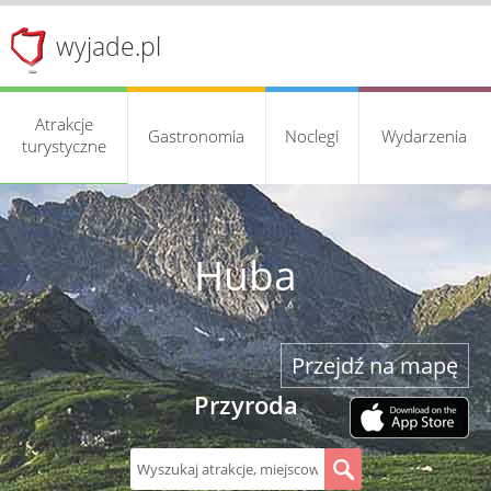
wyjade.pl
Atrakcje
Gastronomia
Noclegi
Wydarzenia
turystyczne
Huba
Przejdź na mapę
Przyroda
S