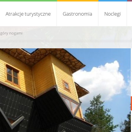
Atrakcje turystyczne
Gastronomia
Noclegi
góry nogami