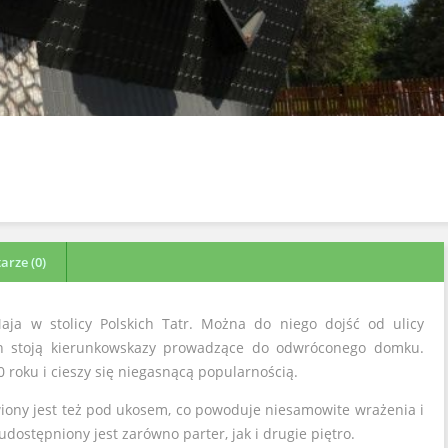
rze (0)
a w stolicy Polskich Tatr. Można do niego dojść od ulicy
h stoją kierunkowskazy prowadzące do odwróconego domku.
 roku i cieszy się niegasnącą popularnością.
ny jest też pod ukosem, co powoduje niesamowite wrażenia i
stępniony jest zarówno parter, jak i drugie piętro.