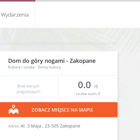
Wydarzenia
Dom do góry nogami -
Zakopane
Kultura i sztuka
-
Domy kultury
0.0
Brak danych
/5
pogodowych
Liczba ocen:
0
ZOBACZ MIEJSCE NA MAPIE
Al. 3 Maja
,
23-505
Zakopane
Adres: