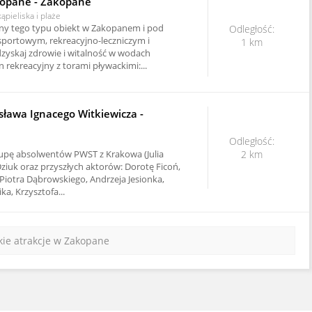
opane - Zakopane
ąpieliska i plaże
yny tego typu obiekt w Zakopanem i pod
Odległość:
 sportowym, rekreacyjno-leczniczym i
1 km
yskaj zdrowie i witalność w wodach
 rekreacyjny z torami pływackimi:...
isława Ignacego Witkiewicza -
Odległość:
rupę absolwentów PWST z Krakowa (Julia
2 km
Dziuk oraz przyszłych aktorów: Dorotę Ficoń,
 Piotra Dąbrowskiego, Andrzeja Jesionka,
a, Krzysztofa...
kie atrakcje w Zakopane