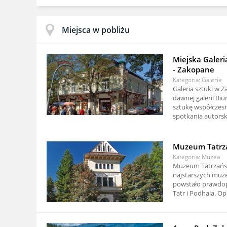
Miejsca w pobliżu
Miejska Galeri
- Zakopane
Kategoria: Galerie
Galeria sztuki w
dawnej galerii Bi
sztukę współczesn
spotkania autorski
Muzeum Tatrza
Kategoria: Muzea
Muzeum Tatrzański
najstarszych muz
powstało prawdop
Tatr i Podhala. Op