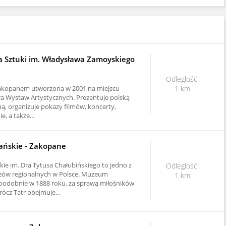
a Sztuki im. Władysława Zamoyskiego
Odległość:
 Zakopanem utworzona w 2001 na miejscu
1 km
ura Wystaw Artystycznych. Prezentuje polską
ą, organizuje pokazy filmów, koncerty,
e, a także...
ńskie - Zakopane
e im. Dra Tytusa Chałubińskiego to jedno z
Odległość:
eów regionalnych w Polsce. Muzeum
1 km
odobnie w 1888 roku, za sprawą miłośników
rócz Tatr obejmuje...