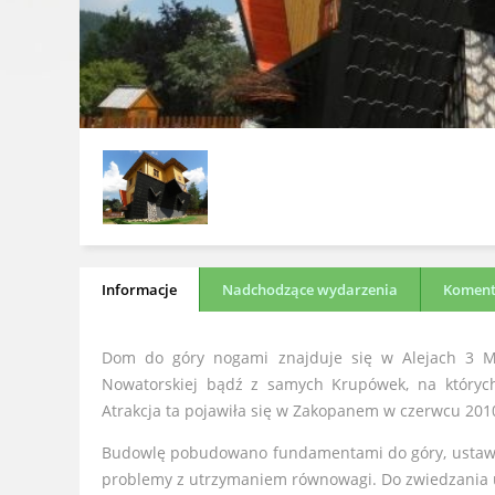
Informacje
Nadchodzące wydarzenia
Komenta
Dom do góry nogami znajduje się w Alejach 3 Maj
Nowatorskiej bądź z samych Krupówek, na któryc
Atrakcja ta pojawiła się w Zakopanem w czerwcu 2010
Budowlę pobudowano fundamentami do góry, ustawio
problemy z utrzymaniem równowagi. Do zwiedzania udo