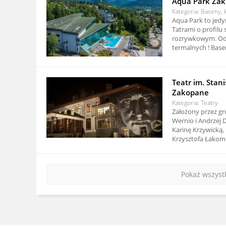
Aqua Park Zak
Kategoria: Baseny, k
Aqua Park to jed
Tatrami o profilu
rozrywkowym. Odz
termalnych ! Basen
Teatr im. Stan
Zakopane
Kategoria: Teatry
Założony przez g
Wernio i Andrzej 
Karinę Krzywicką,
Krzysztofa Łakomik
Pokaż wszyst