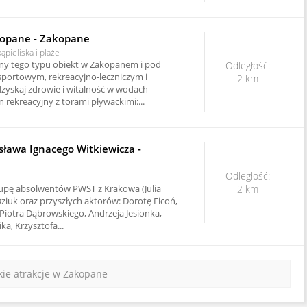
opane - Zakopane
ąpieliska i plaże
yny tego typu obiekt w Zakopanem i pod
Odległość:
 sportowym, rekreacyjno-leczniczym i
2 km
yskaj zdrowie i witalność w wodach
 rekreacyjny z torami pływackimi:...
isława Ignacego Witkiewicza -
Odległość:
rupę absolwentów PWST z Krakowa (Julia
2 km
Dziuk oraz przyszłych aktorów: Dorotę Ficoń,
 Piotra Dąbrowskiego, Andrzeja Jesionka,
a, Krzysztofa...
kie atrakcje w Zakopane