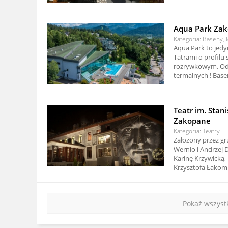
Aqua Park Zak
Kategoria: Baseny, k
Aqua Park to jed
Tatrami o profilu
rozrywkowym. Odz
termalnych ! Basen
Teatr im. Stan
Zakopane
Kategoria: Teatry
Założony przez g
Wernio i Andrzej 
Karinę Krzywicką,
Krzysztofa Łakomik
Pokaż wszyst