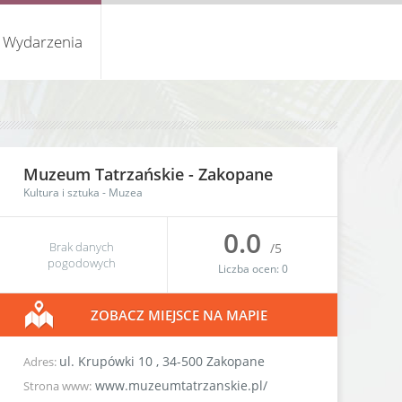
Wydarzenia
Muzeum Tatrzańskie -
Zakopane
Kultura i sztuka
-
Muzea
0.0
Brak danych
/5
pogodowych
Liczba ocen:
0
ZOBACZ MIEJSCE NA MAPIE
ul. Krupówki 10
,
34-500
Zakopane
Adres:
www.muzeumtatrzanskie.pl/
Strona www: