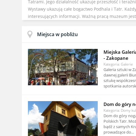
Tatrami. Jego działalność ukazuje przeszłość i teraźn
Wystawy ukazują całe bogactwo Podhala i Tatr. Każdy 
interesujących informacji. Ważną pracą muzeum jest
Miejsca w pobliżu
Miejska Galeri
- Zakopane
Kategoria: Galerie
Galeria sztuki w
dawnej galerii Bi
sztukę współczesn
spotkania autorski
Dom do góry n
Kategoria: Domy ku
Dom do góry nogam
Polskich Tatr. Mo
bądź z samych Kr
prowadzące do...