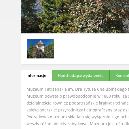
Informacje
Nadchodzące wydarzenia
Komenta
Muzeum Tatrzańskie im. Dra Tytusa Chałubińskiego t
Muzeum powstało prawdopodobnie w 1888 roku, za sp
działalnością również podtatrzańskie krainy: Podhale
kolekcjonerskie: przyrodniczy i etnograficzny oraz dz
Początkowo muzeum składało się wyłącznie z gmachu
weszły różne obiekty zabytkowe. Muzeum jest ośrodk