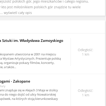
iejszość polskich gór, jego mieszkańców i całego regionu.
kto jest miłośnikiem polskich gór znajdzie tu wiele
...
wyświetl cały opis
a Sztuki im. Władysława Zamoyskiego
Odległość:
 Zakopanem utworzona w 2001 na miejscu
1 km
ura Wystaw Artystycznych. Prezentuje polską
ą, organizuje pokazy filmów, koncerty,
e, a także...
ogami - Zakopane
ltury
i znajduje się w Alejach 3 Maja w stolicy
Odległość:
żna do niego dojść od ulicy Nowatorskiej
1 km
upówek, na których stoją kierunkowskazy