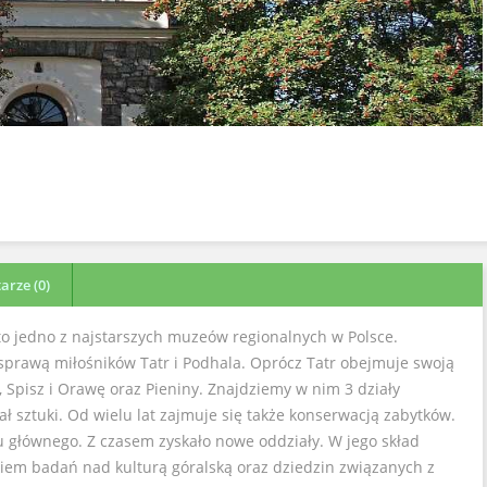
rze (0)
o jedno z najstarszych muzeów regionalnych w Polsce.
rawą miłośników Tatr i Podhala. Oprócz Tatr obejmuje swoją
, Spisz i Orawę oraz Pieniny. Znajdziemy w nim 3 działy
iał sztuki. Od wielu lat zajmuje się także konserwacją zabytków.
 głównego. Z czasem zyskało nowe oddziały. W jego skład
iem badań nad kulturą góralską oraz dziedzin związanych z