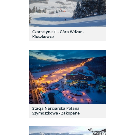
Czorsztyn-ski - Góra Wdżar -
Kluszkowce
Stacja Narciarska Polana
Szymoszkowa - Zakopane