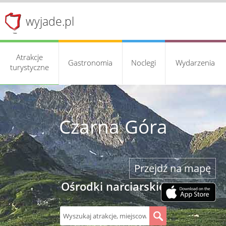
wyjade.pl
Atrakcje
Gastronomia
Noclegi
Wydarzenia
turystyczne
Czarna Góra
Przejdź na mapę
Ośrodki narciarskie
S