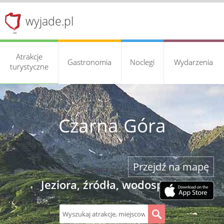
wyjade.pl
Atrakcje
Gastronomia
Noclegi
Wydarzenia
turystyczne
Czarna Góra
Przejdź na mapę
Jeziora, źródła, wodospady
S