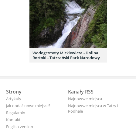
Wodogrzmoty Mickiewicza - Dolina
Roztoki - Tatrzański Park Narodowy
Strony
Kanały RSS
Artykuły
Najnowsze miejsca
Jak dodać nowe miejsce?
Najnowsze miejsca w Tatry i
Podhale
Regulamin
Kontakt
English version