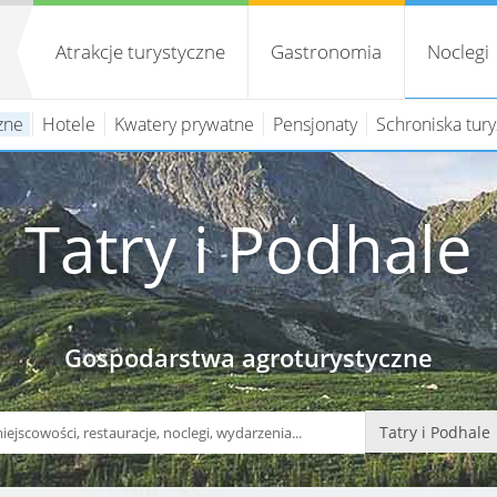
Atrakcje turystyczne
Gastronomia
Noclegi
zne
Hotele
Kwatery prywatne
Pensjonaty
Schroniska tur
Tatry i Podhale
Gospodarstwa agroturystyczne