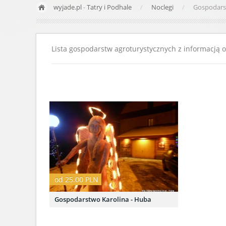
wyjade.pl
-
Tatry i Podhale
Noclegi
Gospodars
Lista gospodarstw agroturystycznych z informacją 
od 25.00 PLN
Gospodarstwo Karolina - Huba