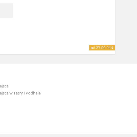
od 85.00 PLN
ejsca
jsca w Tatry i Podhale