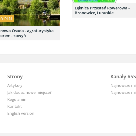
Łęknica Przystań Rowerowa -
Bronowice, Lubuskie
00 PLN
nowa Osada - agroturystyka
iorem - Łowyń
Strony
Kanały RSS
Artykuły
Najnowsze mi
Jak dodać nowe miejsce?
Najnowsze mie
Regulamin
Kontakt
English version