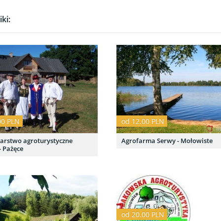
ki:
00 PLN
od 12.00 PLN
arstwo agroturystyczne
Agrofarma Serwy - Mołowiste
- Pażęce
od 20.00 PLN