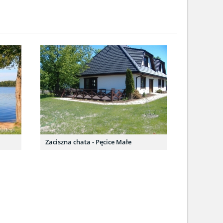
Zaciszna chata - Pęcice Małe