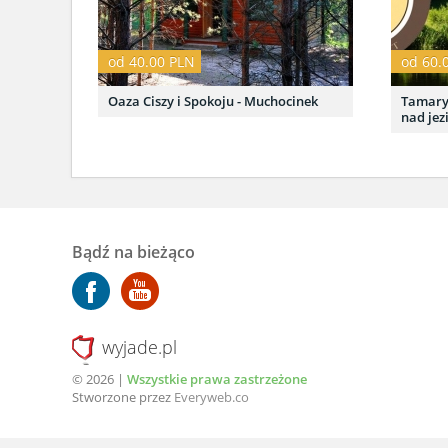
od 40.00 PLN
od 60.
Oaza Ciszy i Spokoju - Muchocinek
Tamary
nad jez
Bądź na bieżąco
wyjade.pl
© 2026 |
Wszystkie prawa zastrzeżone
Stworzone przez
Everyweb.co