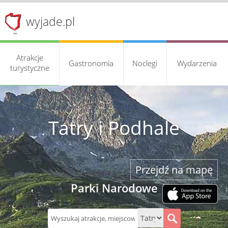
wyjade.pl
Atrakcje
Gastronomia
Noclegi
Wydarzenia
turystyczne
Tatry i Podhale
Przejdź na mapę
Parki Narodowe
S