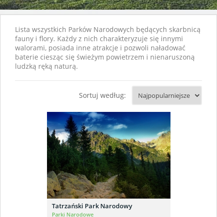
Lista wszystkich Parków Narodowych będących skarbnicą
fauny i flory. Każdy z nich charakteryzuje się innymi
walorami, posiada inne atrakcje i pozwoli naładować
baterie ciesząc się świeżym powietrzem i nienaruszoną
ludzką ręką naturą.
Sortuj według:
Tatrzański Park Narodowy
Parki Narodowe