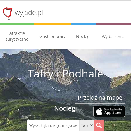
wyjade.pl
Atrakcje
Gastronomia
Noclegi
Wydarzenia
turystyczne
Tatry i Podhale
Przejdź na mapę
Noclegi
S