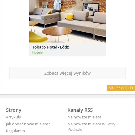
Tobaco Hotel - Łódź
Hotele
Zobacz więcej wyników
od 123.00 PLN
od 25.00 PLN
od 35.00 PLN
od 55.00 PLN
od 90.00 PLN
od 28.00 PLN
od 50.00 PLN
Strony
Kanały RSS
Artykuły
Najnowsze miejsca
Jak dodać nowe miejsce?
Najnowsze miejsca w Tatry i
Podhale
Regulamin