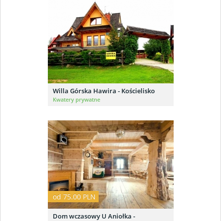
Willa Górska Hawira - Kościelisko
Kwatery prywatne
od 75.00 PLN
Dom wczasowy U Aniołka -