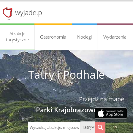
wyjade.pl
Atrakcje
Gastronomia
Noclegi
Wydarzenia
turystyczne
Tatry i Podhale
Przejdź na mapę
Parki Krajobrazowe
S