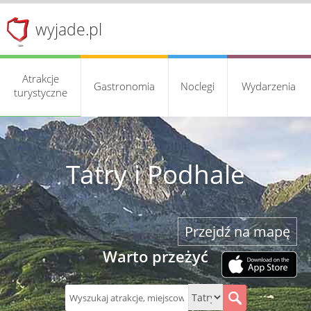
wyjade.pl
Atrakcje
Gastronomia
Noclegi
Wydarzenia
turystyczne
Tatry i Podhale
Przejdź na mapę
Warto przeżyć
S