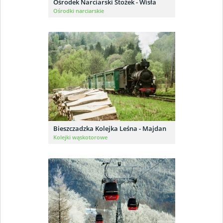
Ośrodek Narciarski Stożek - Wisła
Ośrodki narciarskie
Bieszczadzka Kolejka Leśna - Majdan
Kolejki wąskotorowe