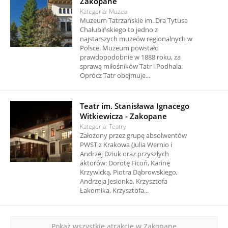
Zakopane
Kategoria: Muzea
Muzeum Tatrzańskie im. Dra Tytusa
Chałubińskiego to jedno z
najstarszych muzeów regionalnych w
Polsce. Muzeum powstało
prawdopodobnie w 1888 roku, za
sprawą miłośników Tatr i Podhala.
Oprócz Tatr obejmuje...
Teatr im. Stanisława Ignacego
Witkiewicza - Zakopane
Kategoria: Teatry
Założony przez grupę absolwentów
PWST z Krakowa (Julia Wernio i
Andrzej Dziuk oraz przyszłych
aktorów: Dorotę Ficoń, Karinę
Krzywicką, Piotra Dąbrowskiego,
Andrzeja Jesionka, Krzysztofa
Łakomika, Krzysztofa...
Pokaż wszystkie atrakcje w Zakopane