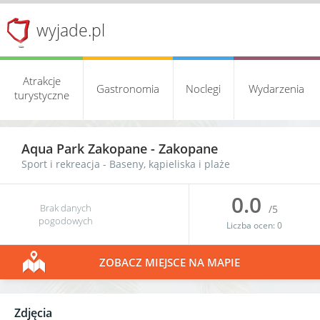
wyjade.pl
Atrakcje
Gastronomia
Noclegi
Wydarzenia
turystyczne
Aqua Park Zakopane -
Zakopane
Sport i rekreacja
-
Baseny, kąpieliska i plaże
0.0
Brak danych
/5
pogodowych
Liczba ocen:
0
ZOBACZ MIEJSCE NA MAPIE
Zdjęcia