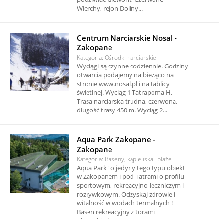
Wierchy, rejon Doliny...
Centrum Narciarskie Nosal -
Zakopane
Kategoria: Ośrodki narciarskie
Wyciągi są czynne codziennie. Godziny
otwarcia podajemy na bieżąco na
stronie www.nosal.pl i na tablicy
świetlnej. Wyciąg 1 Tatrapoma H.
Trasa narciarska trudna, czerwona,
długość trasy 450 m. Wyciąg 2...
Aqua Park Zakopane -
Zakopane
Kategoria: Baseny, kąpieliska i plaże
Aqua Park to jedyny tego typu obiekt
w Zakopanem i pod Tatrami o profilu
sportowym, rekreacyjno-leczniczym i
rozrywkowym. Odzyskaj zdrowie i
witalność w wodach termalnych !
Basen rekreacyjny z torami