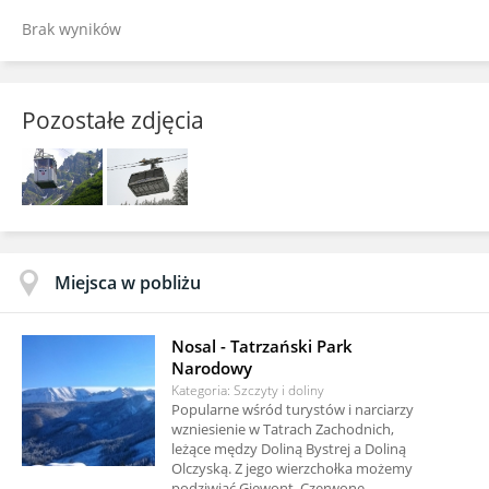
Brak wyników
Pozostałe zdjęcia
Miejsca w pobliżu
Nosal - Tatrzański Park
Narodowy
Kategoria: Szczyty i doliny
Popularne wśród turystów i narciarzy
wzniesienie w Tatrach Zachodnich,
leżące mędzy Doliną Bystrej a Doliną
Olczyską. Z jego wierzchołka możemy
podziwiać Giewont, Czerwone