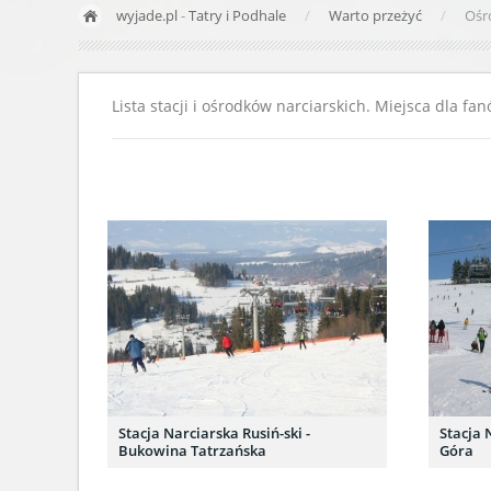
wyjade.pl
-
Tatry i Podhale
Warto przeżyć
Ośro
Lista stacji i ośrodków narciarskich. Miejsca dla fa
Stacja Narciarska Rusiń-ski -
Stacja 
Bukowina Tatrzańska
Góra