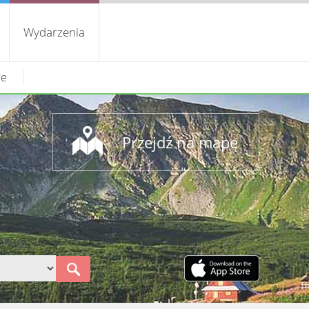
Wydarzenia
we
Przejdź na mapę
S