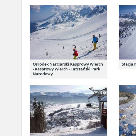
Ośrodek Narciarski Kasprowy Wierch
Stacja 
- Kasprowy Wierch - Tatrzański Park
Narodowy