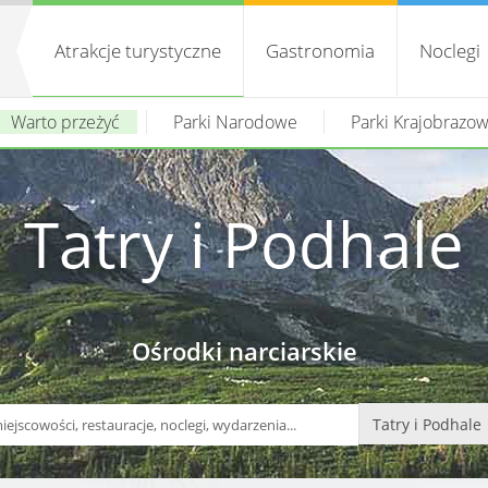
Atrakcje turystyczne
Gastronomia
Noclegi
Warto przeżyć
Parki Narodowe
Parki Krajobrazo
Tatry i Podhale
Ośrodki narciarskie