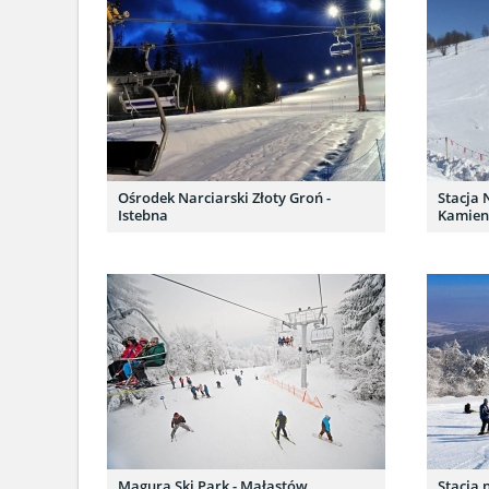
Ośrodek Narciarski Złoty Groń -
Stacja 
Istebna
Kamien
Magura Ski Park - Małastów
Stacja 