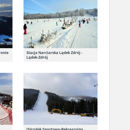
ronie
Stacja Narciarska Lądek Zdrój -
Lądek-Zdrój
Ośrodek Sportowo-Rekreacyjny