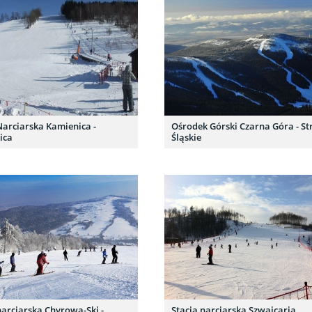
Narciarska Kamienica -
Ośrodek Górski Czarna Góra - St
ica
Śląskie
narciarska Chyrowa-Ski -
Stacja narciarska Szwajcaria