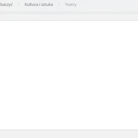
obaczyć
Kultura i sztuka
Teatry