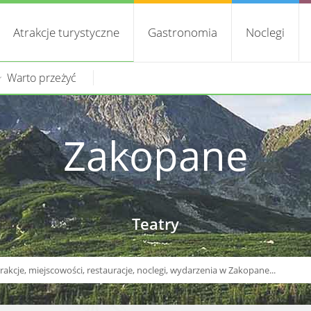
Atrakcje turystyczne
Gastronomia
Noclegi
Warto przeżyć
Zakopane
Teatry