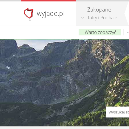
Zakopane
wyjade.pl
Tatry i Podhale
Warto zobaczyć