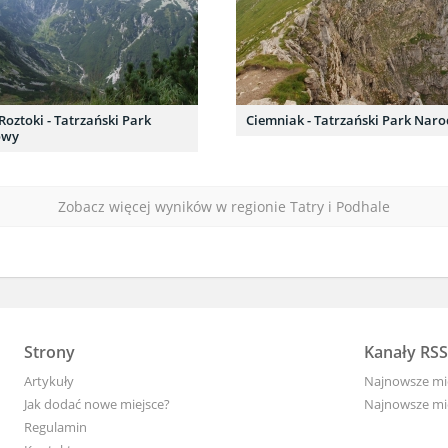
Roztoki - Tatrzański Park
Ciemniak - Tatrzański Park Nar
owy
Zobacz więcej wyników w regionie Tatry i Podhale
Strony
Kanały RSS
Artykuły
Najnowsze mi
Jak dodać nowe miejsce?
Najnowsze mie
Regulamin