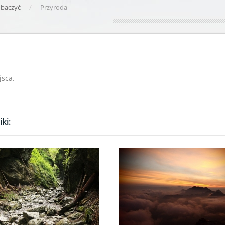
obaczyć
Przyroda
jsca.
ki: