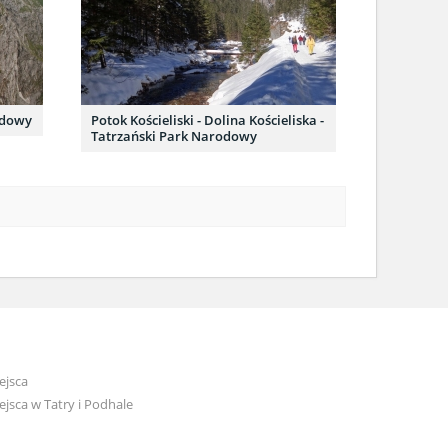
odowy
Potok Kościeliski - Dolina Kościeliska -
Tatrzański Park Narodowy
ejsca
jsca w Tatry i Podhale