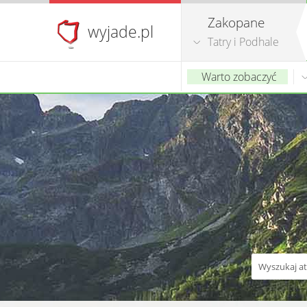
Zakopane
wyjade.pl
Tatry i Podhale
Warto zobaczyć