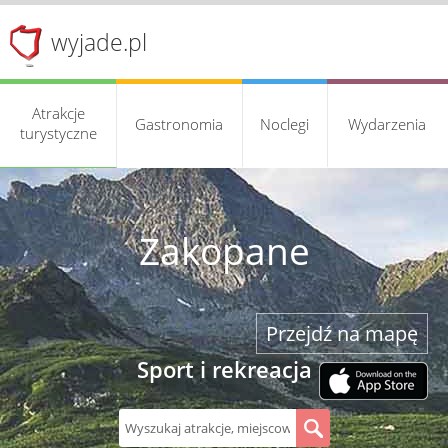
wyjade.pl
Atrakcje
Gastronomia
Noclegi
Wydarzenia
turystyczne
Zakopane
Przejdź na mapę
Sport i rekreacja
S