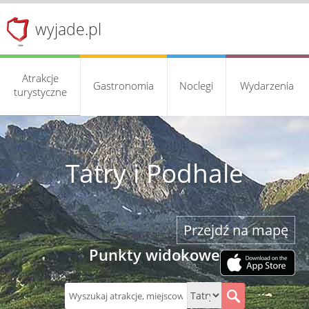
wyjade.pl
Atrakcje
Gastronomia
Noclegi
Wydarzenia
turystyczne
Tatry i Podhale
Przejdź na mapę
Punkty widokowe
S