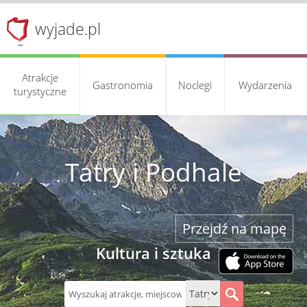
wyjade.pl
Atrakcje
Gastronomia
Noclegi
Wydarzenia
turystyczne
Tatry i Podhale
Przejdź na mapę
Kultura i sztuka
S